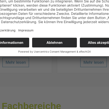
Mehr lesen
Mehr lesen
eumatologie
Psychiatri
e entlasten, Schmerzen
Wahrnehmung, Selbstbe
rn, Muskulatur kräftigen
und Lebenskraft stä
Mehr lesen
Mehr lesen
 Fachbereiche