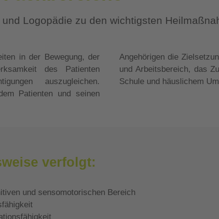
 und Logopädie zu den wichtigsten Heilmaßnah
eiten in der Bewegung, der
reingliederung in den Wohn-
rksamkeit des Patienten
rderungen in Kindergarten,
tigungen auszugleichen.
Schule und häuslichem Umf
dem Patienten und seinen
weise verfolgt:
itiven und sensomotorischen Bereich
fähigkeit
ionsfähigkeit