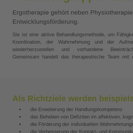
Ergotherapie gehört neben Physiotherapie
Entwicklungsförderung.
Sie ist eine aktive Behandlungsmethode, um Fähigk
Angehörigen die Zielsetzung aus, wie z.B. die Wiede
Koordination, der Wahrnehmung und der Aufme
und Arbeitsbereich, das Zurechtkommen mit den Anfo
wiederherzustellen und vorhandene Beeinträch
Gemeinsam handelt das therapeutische Team mit 
Als Richtziele werden beispiels
die Erweiterung der Handlungskompetenz
das Beheben von Defiziten im affektiven, kogn
die Förderung der individuellen Wahrnehmungs
die Verbesserung der Kontakt- und Kommunikat