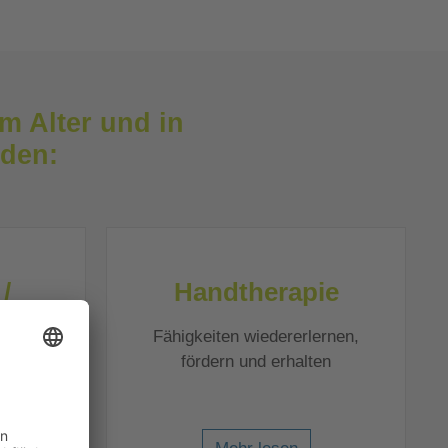
m Alter und in
rden:
/
Handtherapie
apie
Fähigkeiten wiedererlernen,
fördern und erhalten
ten
bessern