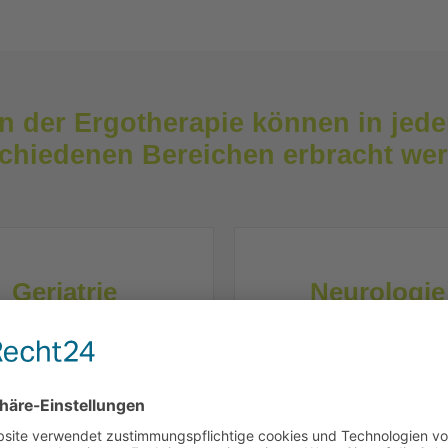
n der Ergotherapie können in jede
chiedenen Bereichen erbracht we
Geriatrie
Neurologie 
Vestibularther
e von altersspezifischen
Erkrankungen
Verlorene Fähigkei
wiedererlangen und ver