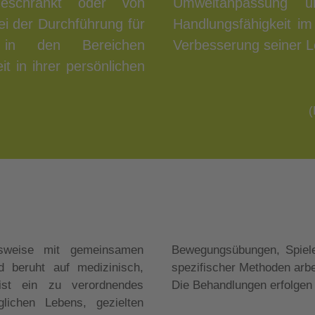
ngeschränkt oder von
azu, dem Menschen
bei der Durchführung für
liche Teilhabe und eine
n in den Bereichen
Verbesserung seiner L
it in ihrer persönlichen
(
hensweise mit gemeinsamen
iten und der Einbeziehung
d beruht auf medizinisch,
spezifischer Methoden arbe
 ist ein zu verordnendes
Die Behandlungen erfolgen 
glichen Lebens, gezielten