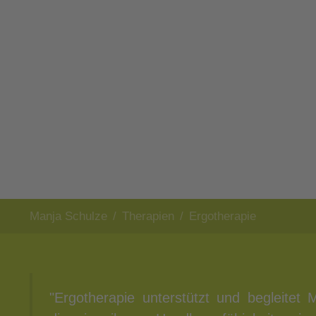
Was ist das?
Sie sind hier:
Manja Schulze
Therapien
Ergotherapie
"Ergotherapie unterstützt und begleitet 
Umwelt zu stärken. Hierbei dienen spe