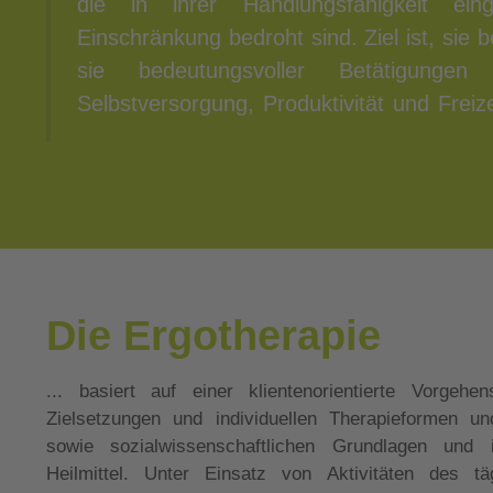
die in ihrer Handlungsfähigkeit ei
Umweltanpassung und Beratung d
Einschränkung bedroht sind. Ziel ist, sie 
Handlungsfähigkeit im Alltag, gesellschaft
sie bedeutungsvoller Betätigunge
Selbstversorgung, Produktivität und Freize
Die Ergotherapie
... basiert auf einer klientenorientierte Vorge
Bewegungsübungen, Spielen, handwerklichen Tätigke
Zielsetzungen und individuellen Therapieformen un
sowie sozialwissenschaftlichen Grundlagen und
Heilmittel. Unter Einsatz von Aktivitäten des tä