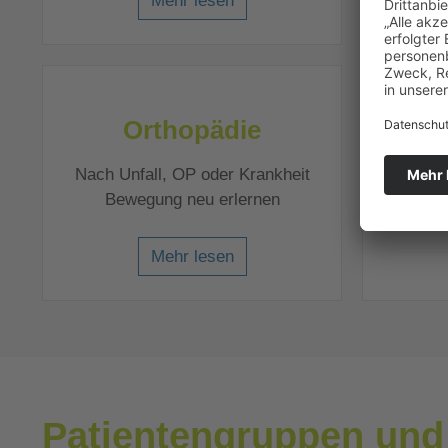
Mehr lesen
Orthopädie
Rh
Nach Unfall, OP oder Krankheit
Gelenk
Bewegung neu erlernen
linde
Mehr lesen
Patientengruppen und