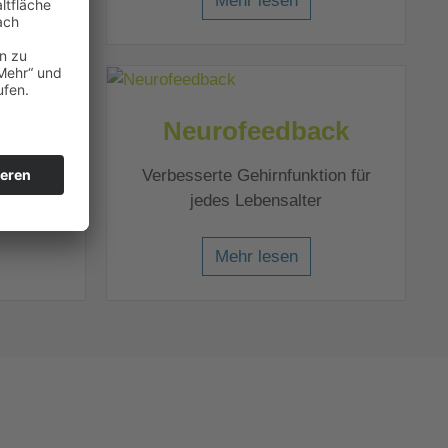
Mehr lesen
e
Neurofeedback
wußtsein
Verbesserte Gehirnfunktion für
rken
jedes Lebensalter
Mehr lesen