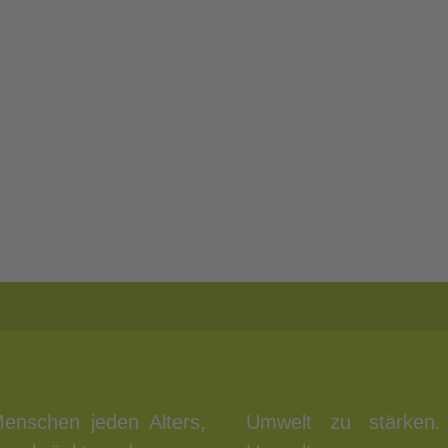
Menschen jeden Alters,
zifische Aktivitäten,