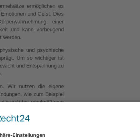
ormelsätze ermöglichen es
, Emotionen und Geist. Dies
Körperwahrnehmung, einer
gkeit und kann vorbeugend
ht werden.
 physische und psychische
prägt. Um so wichtiger ist
hgewicht und Entspannung zu
n.
n. Wir nutzen die eigene
indungen, wie zum Beispiel
 die sich bei regelmäßigem
 einstellen. Diese selbst
otwendiges Gegengewicht zu