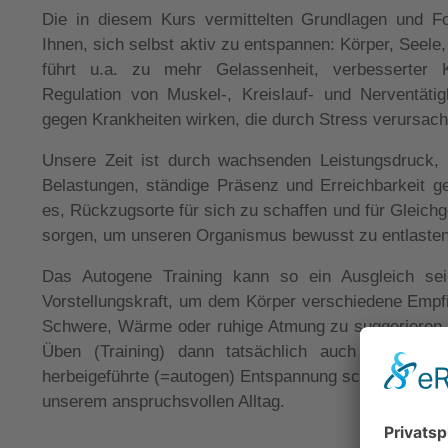
Die in diesem Kurs vermittelten Grundlagen und F
Ihnen, sich selbst aktiv zu entspannen: Körper, Seele
führt u.a. zu mehr Gelassenheit, verbesserter 
Regulation von Muskel-, Kreislauf- und Nerventäti
gegen Krankheiten wirken, die durch Stress verursac
Unsere Zeit ist durch wachsenden Leistungsdruck,
Belastungen, ständige Präsenz und Erreichbarkeit ge
es, Rückzugsorte für sich zu schaffen und für Gleic
sorgen, um unseren Organismus bewusst zu entlaste
Das Autogene Training kann so ein Ausgleich sei
Vorstellungskraft, um dem Körper verschiedene Empf
Schwere, Wärme oder ruhige Atmung zu suggerieren,
Üben (Training) dann tatsächlich auch im Körper
herbeigeführte (=autogen) Entspannung schafft ein n
unserem anspruchsvollen Alltag.