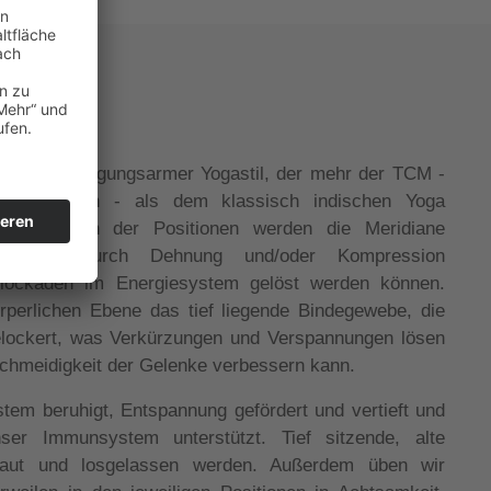
ger und bewegungsarmer Yogastil, der mehr der TCM -
schen Medizin - als dem klassisch indischen Yoga
nges Halten der Positionen werden die Meridiane
 Körper) durch Dehnung und/oder Kompression
lockaden im Energiesystem gelöst werden können.
perlichen Ebene das tief liegende Bindegewebe, die
elockert, was Verkürzungen und Verspannungen lösen
eschmeidigkeit der Gelenke verbessern kann.
tem beruhigt, Entspannung gefördert und vertieft und
ser Immunsystem unterstützt. Tief sitzende, alte
aut und losgelassen werden. Außerdem üben wir