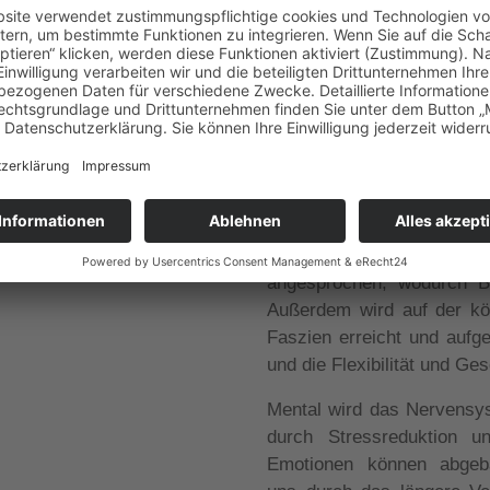
Yin Yoga
Das Yin Yoga ist ein ruhi
der traditionell chinesi
verbunden ist. Durch la
(Energielaufbahnen im
angesprochen, wodurch B
Außerdem wird auf der kör
Faszien erreicht und aufg
und die Flexibilität und G
Mental wird das Nervensys
durch Stressreduktion un
Emotionen können abgeb