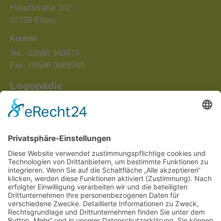
Hauptstraße 182
02739 Eibau
Kontakt
Tel.: 03586 368473
Fax: 03586 3688789
Logopädie
Lammstraße 3
02739 Eibau
Kontakt
Tel.: 03586 4088833
Fax: 03586 3688789