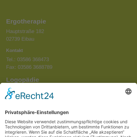
Ergotherapie
Hauptstraße 182
02739 Eibau
Kontakt
Tel.: 03586 368473
Fax: 03586 3688789
Logopädie
Lammstraße 3
02739 Eibau
Kontakt
Tel.: 03586 4088833
Fax: 03586 3688789