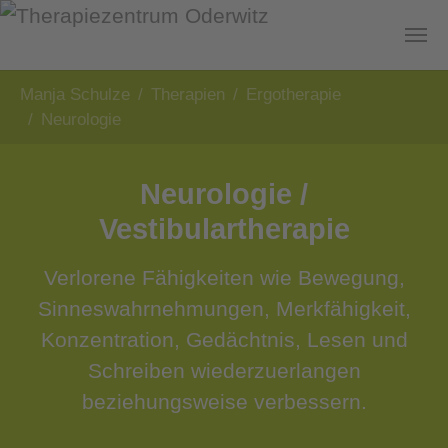
Zum Hauptinhalt springen
Sie sind hier:
Manja Schulze
Therapien
Ergotherapie
Neurologie
Neurologie /
Vestibulartherapie
Verlorene Fähigkeiten wie Bewegung,
Sinneswahrnehmungen, Merkfähigkeit,
Konzentration, Gedächtnis, Lesen und
Schreiben wiederzuerlangen
beziehungsweise verbessern.