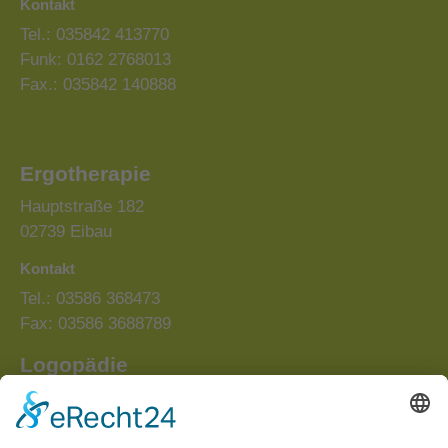
Kontakt
Tel.: 035842 413770
Funk: 0162 2768013
Fax.: 035842 140888
Ergotherapie
Hauptstraße 182
02739 Eibau
Kontakt
Tel.: 03586 368473
Fax: 03586 3688789
Logopädie
Lammstraße 3
02739 Eibau